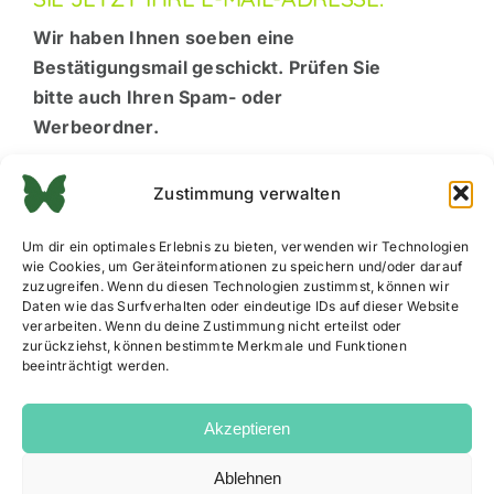
Wir haben Ihnen soeben eine
Bestätigungsmail geschickt. Prüfen Sie
bitte auch Ihren Spam- oder
Werbeordner.
Sobald Sie auf den Bestätigungslink
Zustimmung verwalten
geklickt haben, sind Sie offiziell dabei und
erhalten künftig unsere Impulse, Tipps und
Um dir ein optimales Erlebnis zu bieten, verwenden wir Technologien
Neuigkeiten.
wie Cookies, um Geräteinformationen zu speichern und/oder darauf
zuzugreifen. Wenn du diesen Technologien zustimmst, können wir
Daten wie das Surfverhalten oder eindeutige IDs auf dieser Website
verarbeiten. Wenn du deine Zustimmung nicht erteilst oder
zurückziehst, können bestimmte Merkmale und Funktionen
beeinträchtigt werden.
Akzeptieren
Ablehnen