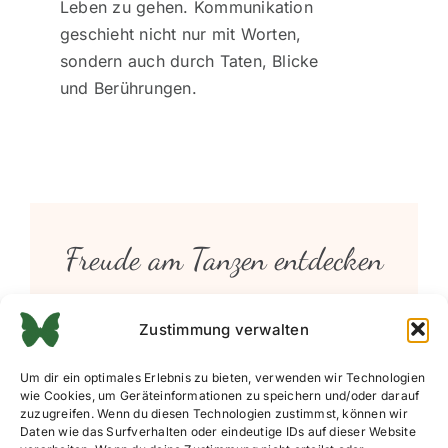
Leben zu gehen. Kommunikation
geschieht nicht nur mit Worten,
sondern auch durch Taten, Blicke
und Berührungen.
Freude am Tanzen entdecken
SLOWFOX - AB SO 07.06.26 - OHNE / WENIG
Zustimmung verwalten
VORKENNTNISSEN IM SLOWFOX ABER SEHR
GUTE TANZERFAHRUNG/ 3 X 50 MINUTEN /
Um dir ein optimales Erlebnis zu bieten, verwenden wir Technologien
66 € PRO PERSON/ 17.20 UHR/ BIEBELNHEIM
wie Cookies, um Geräteinformationen zu speichern und/oder darauf
zuzugreifen. Wenn du diesen Technologien zustimmst, können wir
Daten wie das Surfverhalten oder eindeutige IDs auf dieser Website